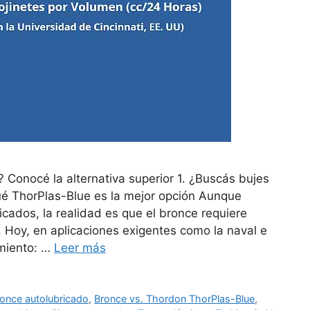
 Conocé la alternativa superior 1. ¿Buscás bujes
é ThorPlas-Blue es la mejor opción Aunque
ados, la realidad es que el bronce requiere
 Hoy, en aplicaciones exigentes como la naval e
imiento: …
Leer más
once autolubricado
,
Bronce vs. Thordon ThorPlas-Blue
,