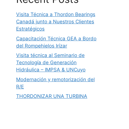
Visita Técnica a Thordon Bearings
Canadá junto a Nuestros Clientes
Estratégicos
Capacitación Técnica GEA a Bordo
del Rompehielos Irízar
Visita técnica al Seminario de
Tecnología de Generación
Hidráulica – IMPSA & UNCuyo
Modernación y remotorización del
R/E
THORDONIZAR UNA TURBINA