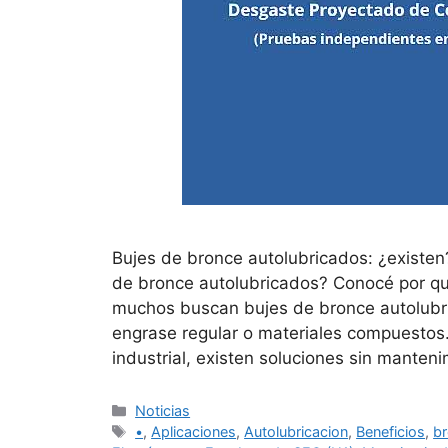
Bujes de bronce autolubricados: ¿existen?
de bronce autolubricados? Conocé por qu
muchos buscan bujes de bronce autolubric
engrase regular o materiales compuestos.
industrial, existen soluciones sin manten
Categorías
Noticias
Etiquetas
•
,
Aplicaciones
,
Autolubricacion
,
Beneficios
,
br