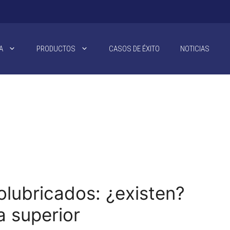
A
PRODUCTOS
CASOS DE ÉXITO
NOTICIAS
olubricados: ¿existen?
a superior