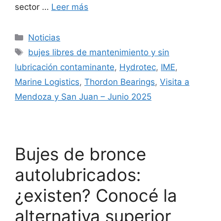
sector …
Leer más
Categorías
Noticias
Etiquetas
bujes libres de mantenimiento y sin
lubricación contaminante
,
Hydrotec
,
IME
,
Marine Logistics
,
Thordon Bearings
,
Visita a
Mendoza y San Juan – Junio 2025
Bujes de bronce
autolubricados:
¿existen? Conocé la
alternativa superior