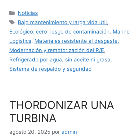
Categorías
Noticias
Etiquetas
Bajo mantenimiento y larga vida útil
,
Ecológico: cero riesgo de contaminación
,
Marine
Logistics
,
Materiales resistente al desgaste
,
Modernación y remotorización del R/E
,
Refrigerado por agua
,
sin aceite ni grasa
,
Sistema de respaldo y seguridad
THORDONIZAR UNA
TURBINA
agosto 20, 2025
por
admin