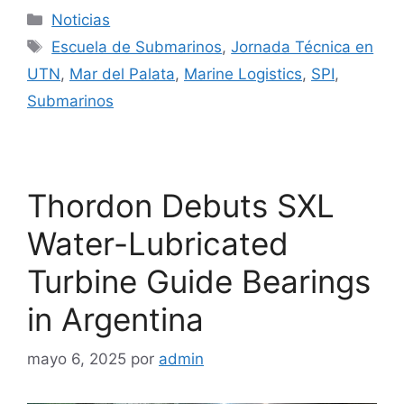
Categorías
Noticias
Etiquetas
Escuela de Submarinos
,
Jornada Técnica en
UTN
,
Mar del Palata
,
Marine Logistics
,
SPI
,
Submarinos
Thordon Debuts SXL
Water-Lubricated
Turbine Guide Bearings
in Argentina
mayo 6, 2025
por
admin