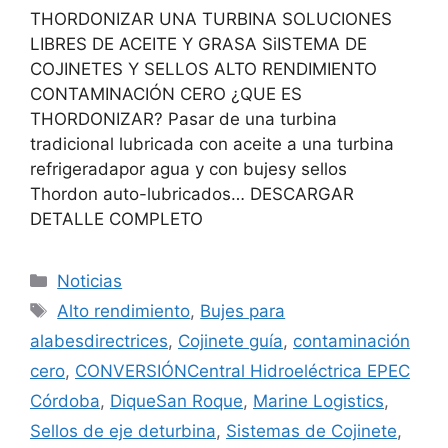
THORDONIZAR UNA TURBINA SOLUCIONES
LIBRES DE ACEITE Y GRASA SiISTEMA DE
COJINETES Y SELLOS ALTO RENDIMIENTO
CONTAMINACIÓN CERO ¿QUE ES
THORDONIZAR? Pasar de una turbina
tradicional lubricada con aceite a una turbina
refrigeradapor agua y con bujesy sellos
Thordon auto-lubricados… DESCARGAR
DETALLE COMPLETO
Categorías
Noticias
Etiquetas
Alto rendimiento
,
Bujes para
alabesdirectrices
,
Cojinete guía
,
contaminación
cero
,
CONVERSIÓNCentral Hidroeléctrica EPEC
Córdoba
,
DiqueSan Roque
,
Marine Logistics
,
Sellos de eje deturbina
,
Sistemas de Cojinete
,