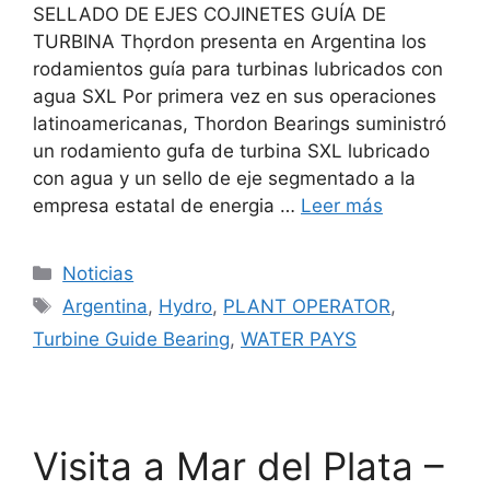
SELLADO DE EJES COJINETES GUÍA DE
TURBINA Thọrdon presenta en Argentina los
rodamientos guía para turbinas lubricados con
agua SXL Por primera vez en sus operaciones
latinoamericanas, Thordon Bearings suministró
un rodamiento gufa de turbina SXL lubricado
con agua y un sello de eje segmentado a la
empresa estatal de energia …
Leer más
Categorías
Noticias
Etiquetas
Argentina
,
Hydro
,
PLANT OPERATOR
,
Turbine Guide Bearing
,
WATER PAYS
Visita a Mar del Plata –